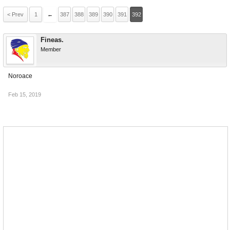
< Prev
1
←
387
388
389
390
391
392
Fineas.
Member
Noroace
Feb 15, 2019