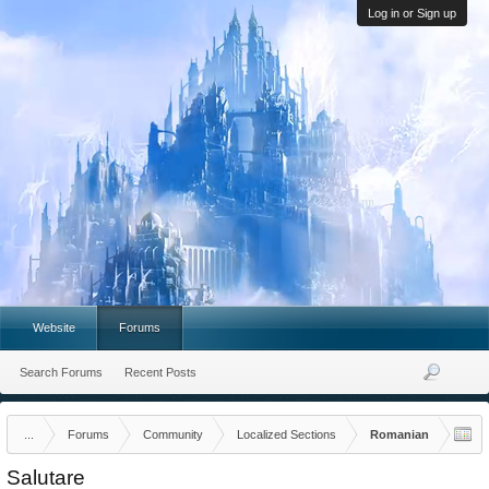
Log in or Sign up
Website
Forums
Search Forums
Recent Posts
...
Forums
Community
Localized Sections
Romanian
Salutare