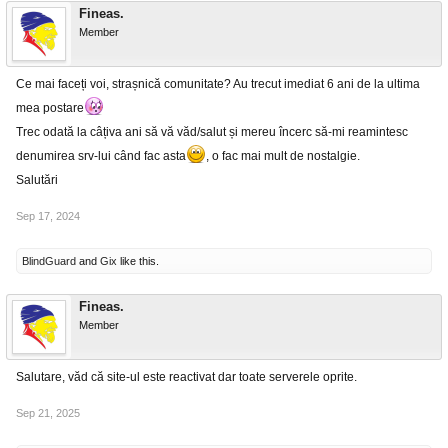
Fineas.
Member
Ce mai faceți voi, strașnică comunitate? Au trecut imediat 6 ani de la ultima
mea postare
Trec odată la câțiva ani să vă văd/salut și mereu încerc să-mi reamintesc
denumirea srv-lui când fac asta
, o fac mai mult de nostalgie.
Salutări
Sep 17, 2024
BlindGuard
and
Gix
like this.
Fineas.
Member
Salutare, văd că site-ul este reactivat dar toate serverele oprite.
Sep 21, 2025