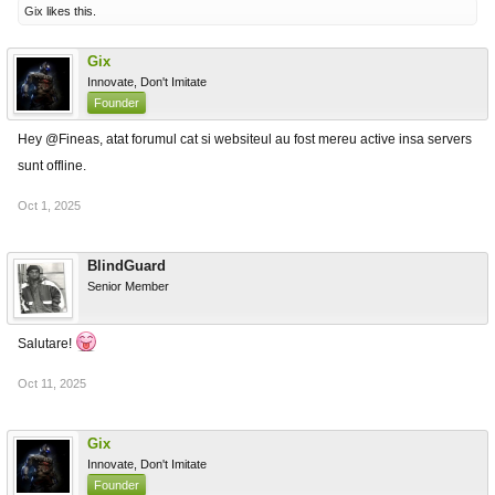
Gix
likes this.
Gix
Innovate, Don't Imitate
Founder
Hey @Fineas, atat forumul cat si websiteul au fost mereu active insa servers
sunt offline.
Oct 1, 2025
BlindGuard
Senior Member
Salutare!
Oct 11, 2025
Gix
Innovate, Don't Imitate
Founder