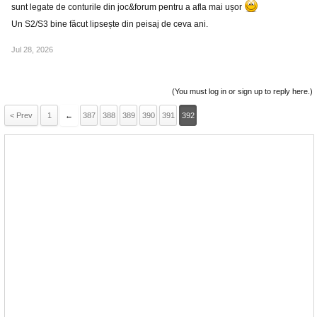
sunt legate de conturile din joc&forum pentru a afla mai ușor
Un S2/S3 bine făcut lipsește din peisaj de ceva ani.
Jul 28, 2026
(You must log in or sign up to reply here.)
< Prev
1
←
387
388
389
390
391
392