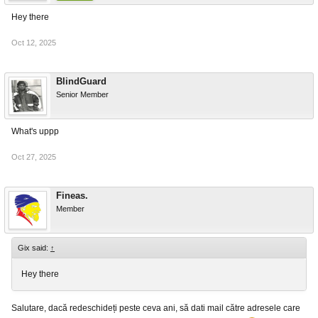
Hey there
Oct 12, 2025
BlindGuard
Senior Member
What's uppp
Oct 27, 2025
Fineas.
Member
Gix said:
↑
Hey there
Salutare, dacă redeschideți peste ceva ani, să dati mail către adresele care